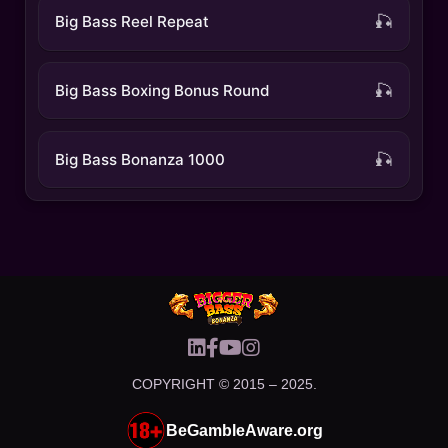
Big Bass Reel Repeat
Big Bass Boxing Bonus Round
Big Bass Bonanza 1000
COPYRIGHT © 2015 – 2025.
BeGambleAware.org