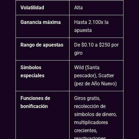
Volatilidad
Alta
Ganancia máxima
Hasta 2.100x la
apuesta
Rango de apuestas
De $0.10 a $250 por
giro
Símbolos
Wild (Santa
especiales
pescador), Scatter
(pez de Año Nuevo)
Funciones de
Giros gratis,
bonificación
recolección de
símbolos de dinero,
multiplicadores
crecientes,
reactivaciones