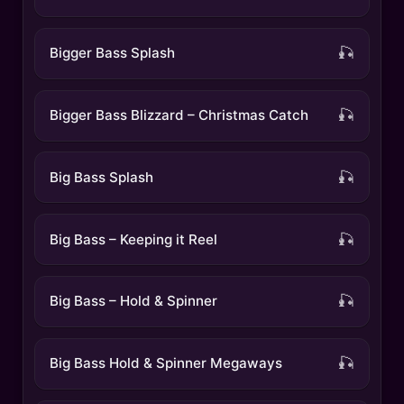
Bigger Bass Splash
Bigger Bass Blizzard – Christmas Catch
Big Bass Splash
Big Bass – Keeping it Reel
Big Bass – Hold & Spinner
Big Bass Hold & Spinner Megaways