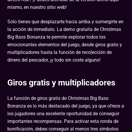
mismo, en nuestro sitio web!
Solo tienes que desplazarte hacia arriba y sumergirte en
la acción de inmediato. La demo gratuita de Christmas
Big Bass Bonanza te permite explorar todos los
emocionantes elementos del juego, desde giros gratis y
multiplicadores hasta la función de recolección de
dinero del pescador, ¡y todo sin coste alguno!
Giros gratis y multiplicadores
La función de giros gratis de Christmas Big Bass
Bonanza es lo más destacado del juego, ya que ofrece a
los jugadores una excelente oportunidad de conseguir
importantes recompensas. Para activar esta ronda de
bonificación, debes conseguir al menos tres símbolos