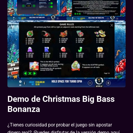
Demo de Christmas Big Bass
Bonanza
¿Tienes curiosidad por probar el juego sin apostar
dinero real? ¡Puedes disfrutar de la versión demo aquí