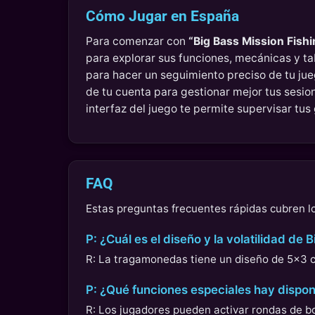
Cómo Jugar en España
Para comenzar con
“Big Bass Mission Fishi
para explorar sus funciones, mecánicas y ta
para hacer un seguimiento preciso de tu jue
de tu cuenta para gestionar mejor tus sesion
interfaz del juego te permite supervisar tus
FAQ
Estas preguntas frecuentes rápidas cubren lo
P: ¿Cuál es el diseño y la volatilidad de 
R: La tragamonedas tiene un diseño de 5×3 co
P: ¿Qué funciones especiales hay dispo
R: Los jugadores pueden activar rondas de bo