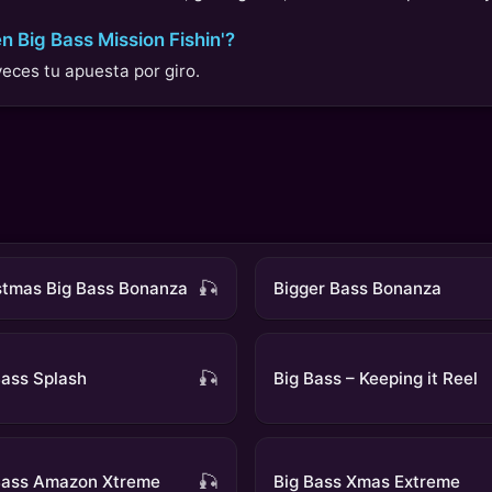
n Big Bass Mission Fishin'?
eces tu apuesta por giro.
stmas Big Bass Bonanza
Bigger Bass Bonanza
Bass Splash
Big Bass – Keeping it Reel
Bass Amazon Xtreme
Big Bass Xmas Extreme