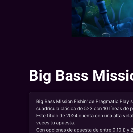
Big Bass Missio
Big Bass Mission Fishin' de Pragmatic Pla
cuadrícula clásica de 5×3 con 10 líneas de 
Este título de 2024 cuenta con una alta vol
veces tu apuesta.
Con opciones de apuesta de entre 0,10 £ y 25