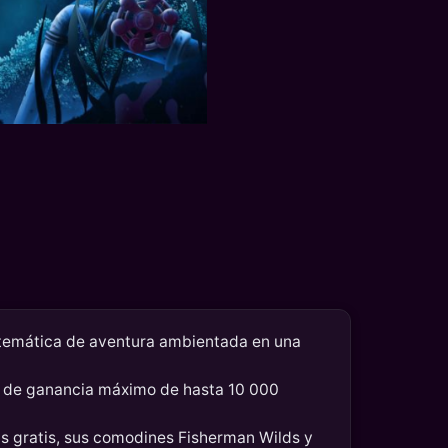
 temática de aventura ambientada en una
ial de ganancia máximo de hasta 10 000
das gratis, sus comodines Fisherman Wilds y