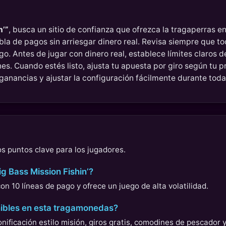
n’”
, busca un sitio de confianza que ofrezca la tragaperras e
bla de pagos sin arriesgar dinero real. Revisa siempre que t
go. Antes de jugar con dinero real, establece límites claros 
es. Cuando estés listo, ajusta tu apuesta por giro según tu p
 ganancias y ajustar la configuración fácilmente durante toda 
s puntos clave para los jugadores.
Big Bass Mission Fishin’?
n 10 líneas de pago y ofrece un juego de alta volatilidad.
nibles en esta tragamonedas?
nificación estilo misión, giros gratis, comodines de pescador 