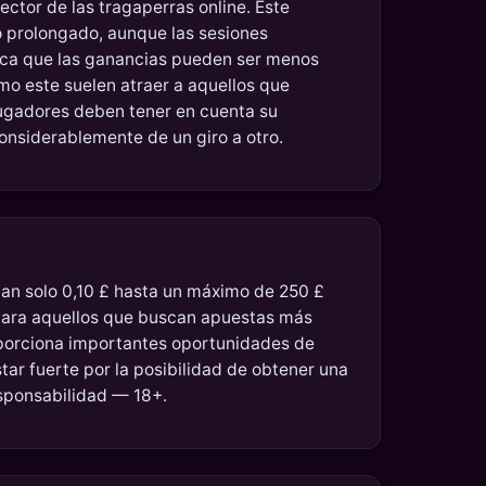
ector de las tragaperras online. Este
go prolongado, aunque las sesiones
ifica que las ganancias pueden ser menos
mo este suelen atraer a aquellos que
jugadores deben tener en cuenta su
considerablemente de un giro a otro.
tan solo 0,10 £ hasta un máximo de 250 £
 para aquellos que buscan apuestas más
roporciona importantes oportunidades de
tar fuerte por la posibilidad de obtener una
esponsabilidad — 18+.