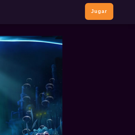
Jugar