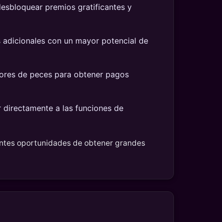
desbloquear premios gratificantes y
s adicionales con un mayor potencial de
alores de peces para obtener pagos
 directamente a las funciones de
entes oportunidades de obtener grandes