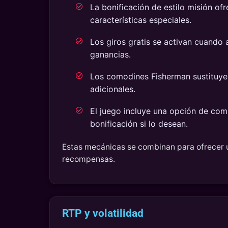
La bonificación de estilo misión of
características especiales.
Los giros gratis se activan cuando
ganancias.
Los comodines Fisherman sustituyen
adicionales.
El juego incluye una opción de com
bonificación si lo desean.
Estas mecánicas se combinan para ofrecer 
recompensas.
RTP y volatilidad