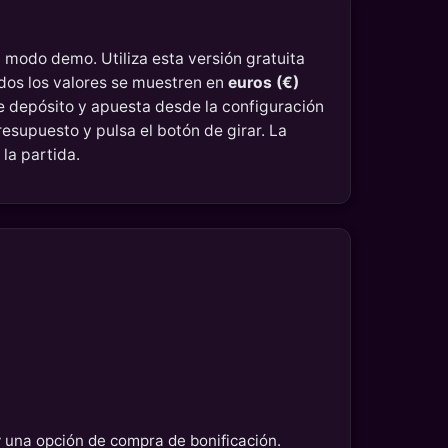
n modo demo. Utiliza esta versión gratuita
odos los valores se muestren en
euros (€)
de depósito y apuesta desde la configuración
resupuesto y pulsa el botón de girar. La
la partida.
y una opción de compra de bonificación.