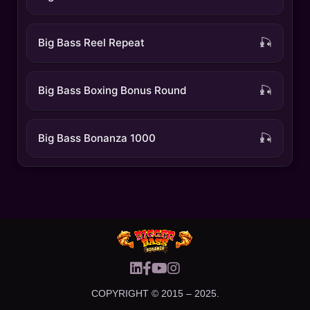
Big Bass Reel Repeat
Big Bass Boxing Bonus Round
Big Bass Bonanza 1000
COPYRIGHT © 2015 – 2025.