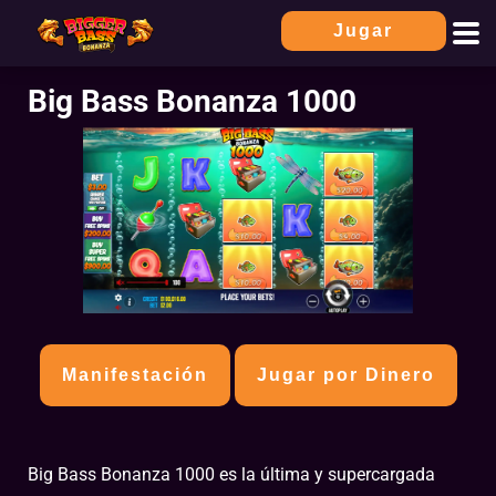
Jugar
Big Bass Bonanza 1000
Manifestación
Jugar por Dinero
Big Bass Bonanza 1000 es la última y supercargada