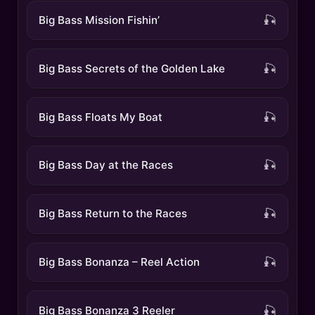
Big Bass Mission Fishin’
Big Bass Secrets of the Golden Lake
Big Bass Floats My Boat
Big Bass Day at the Races
Big Bass Return to the Races
Big Bass Bonanza – Reel Action
Big Bass Bonanza 3 Reeler