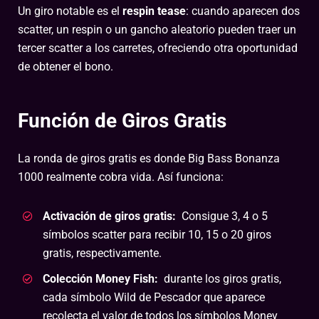
Un giro notable es el
respin tease
: cuando aparecen dos
scatter, un respin o un gancho aleatorio pueden traer un
tercer scatter a los carretes, ofreciendo otra oportunidad
de obtener el bono.
Función de Giros Gratis
La ronda de giros gratis es donde Big Bass Bonanza
1000 realmente cobra vida. Así funciona:
Activación de giros gratis:
Consigue 3, 4 o 5
símbolos scatter para recibir 10, 15 o 20 giros
gratis, respectivamente.
Colección Money Fish:
durante los giros gratis,
cada símbolo Wild de Pescador que aparece
recolecta el valor de todos los símbolos Money