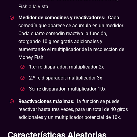
Fish a la vista.
Medidor de comodines y reactivadores:
Cada
comodín que aparece se acumula en un medidor.
Cada cuarto comodín reactiva la función,
otorgando 10 giros gratis adicionales y
aumentando el multiplicador de la recolección de
Money Fish.
1.er re-disparador: multiplicador 2x
2.º re-disparador: multiplicador 3x
3er re-disparador: multiplicador 10x
Reactivaciones máximas:
la función se puede
reactivar hasta tres veces, para un total de 40 giros
adicionales y un multiplicador potencial de 10x.
Características Aleatorias