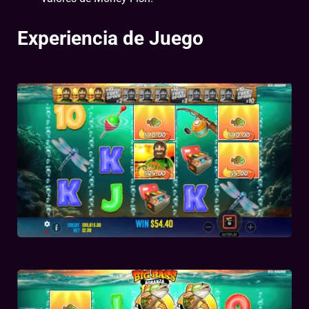
Experiencia de Juego