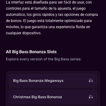
La interfaz está diseñada para ser fácil de usar, con
controles para el tamaño de la apuesta, el juego
automático, los giros rápidos y las opciones de compra
de bonos. El juego está totalmente optimizado para
móviles, lo que garantiza una experiencia fluida en
cualquier dispositivo.
All Big Bass Bonanza Slots
Explore every version of the Big Bass series:
Big Bass Bonanza Megaways
Christmas Big Bass Bonanza