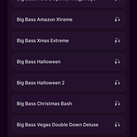
Big Bass Amazon Xtreme
Big Bass Xmas Extreme
Big Bass Halloween
Big Bass Halloween 2
Big Bass Christmas Bash
Big Bass Vegas Double Down Deluxe