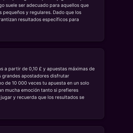
sgo suele ser adecuado para aquellos que
s pequeños y regulares. Dado que los
rantizan resultados específicos para
 a partir de 0,10 £ y apuestas máximas de
os grandes apostadores disfrutar
o de 10 000 veces tu apuesta en un solo
an mucha emoción tanto si prefieres
jugar y recuerda que los resultados se