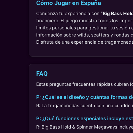
Cómo Jugar en España
Comienza tu experiencia con
“Big Bass Hol
financiero. El juego muestra todos los impo
límites personales para gestionar tu sesión 
información sobre wilds, scatters y rondas 
Disfruta de una experiencia de tragamoned
FAQ
Estas preguntas frecuentes rápidas cubren lo
P: ¿Cuál es el diseño y cuántas formas
R: La tragamonedas cuenta con una cuadrícul
P: ¿Qué funciones especiales incluye es
R: Big Bass Hold & Spinner Megaways incluye 