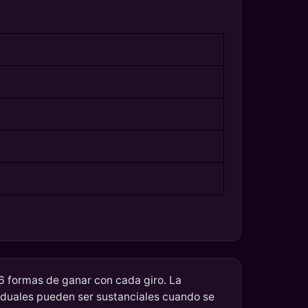
6 formas de ganar con cada giro. La
viduales pueden ser sustanciales cuando se