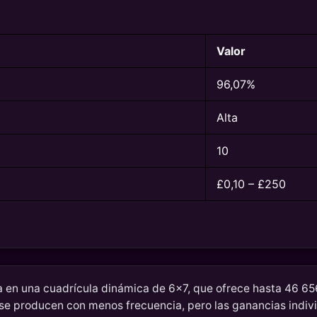
Valor
96,07%
Alta
10
£0,10 – £250
en una cuadrícula dinámica de 6×7, que ofrece hasta 46 65
s se producen con menos frecuencia, pero las ganancias indi