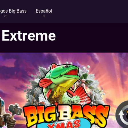
gos Big Bass
Español
 Extreme