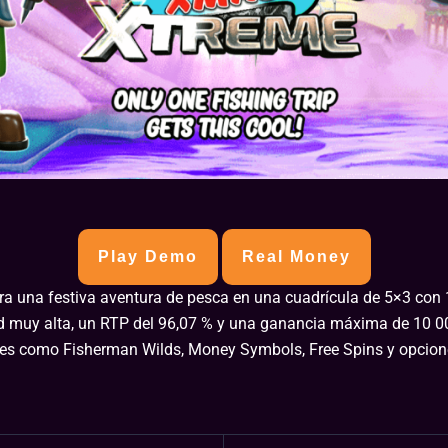
Play Demo
Real Money
a una festiva aventura de pesca en una cuadrícula de 5×3 con 
d muy alta, un RTP del 96,07 % y una ganancia máxima de 10 0
iones como Fisherman Wilds, Money Symbols, Free Spins y opcio