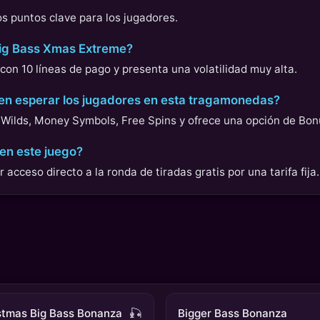
s puntos clave para los jugadores.
e Big Bass Xmas Extreme?
con 10 líneas de pago y presenta una volatilidad muy alta.
den esperar los jugadores en esta tragamonedas?
Wilds, Money Symbols, Free Spins y ofrece una opción de Bon
en este juego?
acceso directo a la ronda de tiradas gratis por una tarifa fija.
stmas Big Bass Bonanza
Bigger Bass Bonanza