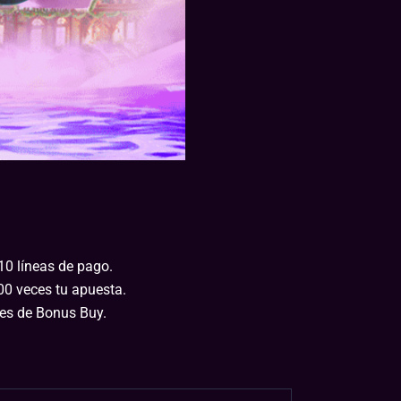
10 líneas de pago.
00 veces tu apuesta.
nes de Bonus Buy.