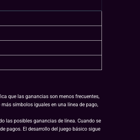
ifica que las ganancias son menos frecuentes,
 más símbolos iguales en una línea de pago,
do las posibles ganancias de línea. Cuando se
de pagos. El desarrollo del juego básico sigue