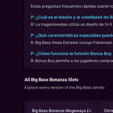
Estas preguntas frecuentes rápidas cubren lo
P: ¿Cuál es el diseño y la volatilidad d
R: La tragamonedas utiliza un diseño de 5×3 
P: ¿Qué características especiales pue
R: Big Bass Xmas Extreme incluye Fisherman 
P: ¿Cómo funciona la función Bonus Buy 
R: Bonus Buy permite a los jugadores comprar 
All Big Bass Bonanza Slots
Explore every version of the Big Bass series:
Big Bass Bonanza Megaways
Chri