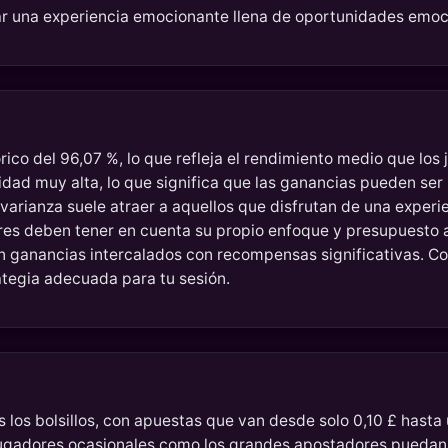
ar una experiencia emocionante llena de oportunidades emoci
co del 96,07 %, lo que refleja el rendimiento medio que los
lidad muy alta, lo que significa que las ganancias pueden s
arianza suele atraer a aquellos que disfrutan de una experi
es deben tener en cuenta su propio enfoque y presupuesto an
in ganancias intercalados con recompensas significativas. C
rategia adecuada para tu sesión.
los bolsillos, con apuestas que van desde solo 0,10 £ hasta
ugadores ocasionales como los grandes apostadores puedan di