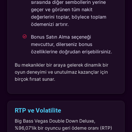
sırasında diğer sembollerin yerine
geçer ve görünen tüm nakit
değerlerini toplar, böylece toplam
ödemenizi artırır.
Bonus Satın Alma seçeneği
mevcuttur, dilerseniz bonus
özelliklerine doğrudan erişebilirsiniz.
Bu mekanikler bir araya gelerek dinamik bir
oyun deneyimi ve unutulmaz kazançlar için
birçok fırsat sunar.
RTP ve Volatilite
Big Bass Vegas Double Down Deluxe,
%96,07'lik bir oyuncu geri ödeme oranı (RTP)