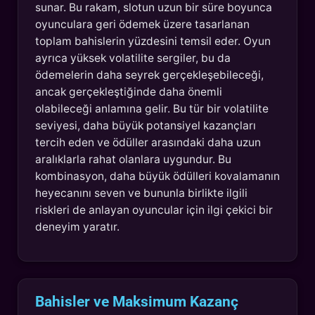
sunar. Bu rakam, slotun uzun bir süre boyunca
oyunculara geri ödemek üzere tasarlanan
toplam bahislerin yüzdesini temsil eder. Oyun
ayrıca yüksek volatilite sergiler, bu da
ödemelerin daha seyrek gerçekleşebileceği,
ancak gerçekleştiğinde daha önemli
olabileceği anlamına gelir. Bu tür bir volatilite
seviyesi, daha büyük potansiyel kazançları
tercih eden ve ödüller arasındaki daha uzun
aralıklarla rahat olanlara uygundur. Bu
kombinasyon, daha büyük ödülleri kovalamanın
heyecanını seven ve bununla birlikte ilgili
riskleri de anlayan oyuncular için ilgi çekici bir
deneyim yaratır.
Bahisler ve Maksimum Kazanç