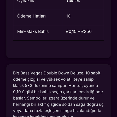
Oynaklık
Yüksek
Ödeme Hatları
10
Min–Maks Bahis
£0,10 – £250
Big Bass Vegas Double Down Deluxe, 10 sabit
ödeme çizgisi ve yüksek volatiliteye sahip
klasik 5×3 düzenine sahiptir. Her tur, oyuncu
0,10 £ gibi bir bahis seçip çarkları çevirdiğinde
başlar. Semboller ızgara üzerinde durur ve
herhangi bir aktif çizgide soldan sağa doğru üç
veya daha fazla eşleşen simge hizalandığında
kazanan kombinasyonlar oluşur.