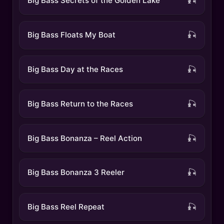
Big Bass Secrets of the Golden Lake
Big Bass Floats My Boat
Big Bass Day at the Races
Big Bass Return to the Races
Big Bass Bonanza – Reel Action
Big Bass Bonanza 3 Reeler
Big Bass Reel Repeat