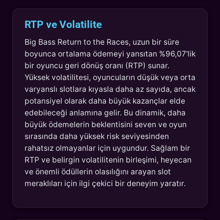
RTP ve Volatilite
Big Bass Return to the Races, uzun bir süre
boyunca ortalama ödemeyi yansıtan %96,07'lik
bir oyuncu geri dönüş oranı (RTP) sunar.
Yüksek volatilitesi, oyuncuların düşük veya orta
varyanslı slotlara kıyasla daha az sayıda, ancak
potansiyel olarak daha büyük kazançlar elde
edebileceği anlamına gelir. Bu dinamik, daha
büyük ödemelerin beklentisini seven ve oyun
sırasında daha yüksek risk seviyesinden
rahatsız olmayanlar için uygundur. Sağlam bir
RTP ve belirgin volatilitenin birleşimi, heyecan
ve önemli ödüllerin olasılığını arayan slot
meraklıları için ilgi çekici bir deneyim yaratır.