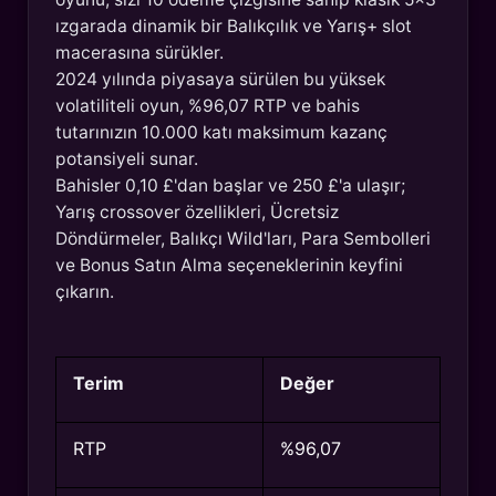
ızgarada dinamik bir Balıkçılık ve Yarış+ slot
macerasına sürükler.
2024 yılında piyasaya sürülen bu yüksek
volatiliteli oyun, %96,07 RTP ve bahis
tutarınızın 10.000 katı maksimum kazanç
potansiyeli sunar.
Bahisler 0,10 £'dan başlar ve 250 £'a ulaşır;
Yarış crossover özellikleri, Ücretsiz
Döndürmeler, Balıkçı Wild'ları, Para Sembolleri
ve Bonus Satın Alma seçeneklerinin keyfini
çıkarın.
Terim
Değer
RTP
%96,07