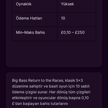
Oynaklık
Yüksek
Ödeme Hatları
10
Min–Maks Bahis
£0,10 – £250
Big Bass Return to the Races, klasik 5×3
düzenine sahiptir ve basit oyun için 10 sabit
ödeme çizgisi sunar. Her dönüş tüm çizgileri
etkinleştirir ve oyuncular dönüş başına 0,10
£'dan başlayan bahis tutarlarını