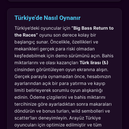
Türkiye’de Nasıl Oynanır
Türkiye’deki oyuncular için
“Big Bass Return to
the Races”
oyunu son derece kolay bir
başlangıç sunar. Öncelikle, özellikleri ve
mekanikleri gerçek para riski olmadan
keşfedebilmek için demo sürümünü açın. Bahis
miktarlarını ve olası kazançları
Türk lirası (₺)
cinsinden görüntüleyen oyun ekranına alışın.
Gerçek parayla oynamadan önce, hesabınızın
ayarlarından açık bir para yatırma ve kayıp
limiti belirleyerek sorumlu oyun alışkanlığı
edinin. Ödeme çizgilerini ve bahis miktarını
tercihinize göre ayarladıktan sonra makaraları
döndürün ve bonus turları, wild sembolleri ve
scatter’ları deneyimleyin. Arayüz Türkiye
oyuncuları için optimize edilmiştir ve tüm