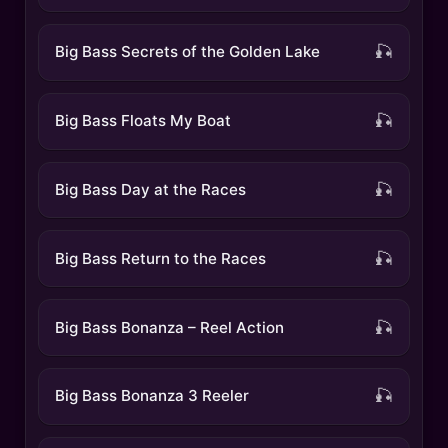
Big Bass Secrets of the Golden Lake
Big Bass Floats My Boat
Big Bass Day at the Races
Big Bass Return to the Races
Big Bass Bonanza – Reel Action
Big Bass Bonanza 3 Reeler