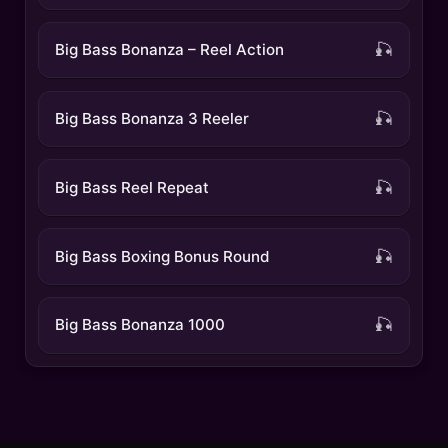
Big Bass Bonanza – Reel Action
Big Bass Bonanza 3 Reeler
Big Bass Reel Repeat
Big Bass Boxing Bonus Round
Big Bass Bonanza 1000