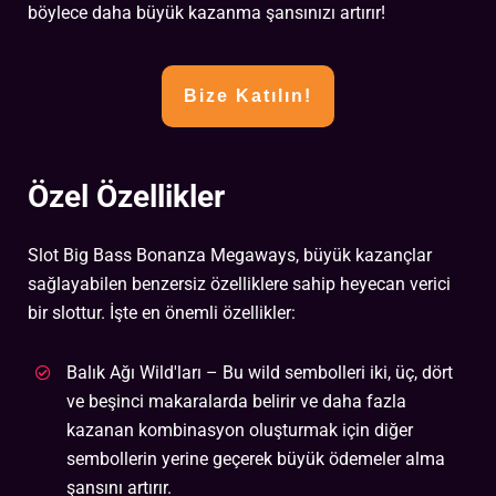
böylece daha büyük kazanma şansınızı artırır!
Bize Katılın!
Özel Özellikler
Slot Big Bass Bonanza Megaways, büyük kazançlar
sağlayabilen benzersiz özelliklere sahip heyecan verici
bir slottur. İşte en önemli özellikler:
Balık Ağı Wild'ları – Bu wild sembolleri iki, üç, dört
ve beşinci makaralarda belirir ve daha fazla
kazanan kombinasyon oluşturmak için diğer
sembollerin yerine geçerek büyük ödemeler alma
şansını artırır.