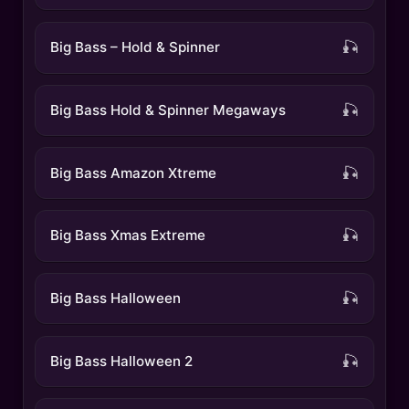
Big Bass – Hold & Spinner
Big Bass Hold & Spinner Megaways
Big Bass Amazon Xtreme
Big Bass Xmas Extreme
Big Bass Halloween
Big Bass Halloween 2