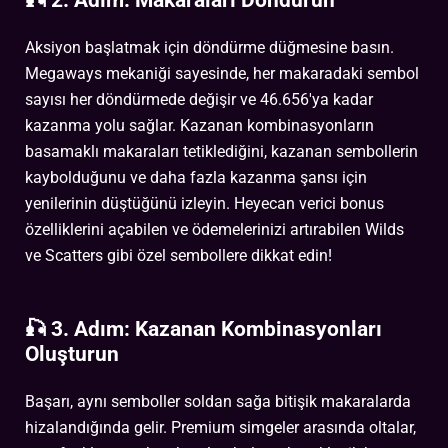
Aksiyon başlatmak için döndürme düğmesine basın.
Megaways mekaniği sayesinde, her makaradaki sembol
sayısı her döndürmede değişir ve 46.656'ya kadar
kazanma yolu sağlar. Kazanan kombinasyonların
basamaklı makaraları tetiklediğini, kazanan sembollerin
kaybolduğunu ve daha fazla kazanma şansı için
yenilerinin düştüğünü izleyin. Heyecan verici bonus
özelliklerini açabilen ve ödemelerinizi artırabilen Wilds
ve Scatters gibi özel sembollere dikkat edin!
🎣 3. Adım: Kazanan Kombinasyonları
Oluşturun
Başarı, aynı semboller soldan sağa bitişik makaralarda
hizalandığında gelir. Premium simgeler arasında oltalar,