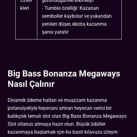
Özelli
göründüğünde etkinleşir
kleri
- Tumble özelliği: Kazanan
semboller kaybolur ve yukarıdan
yenileri düşer, ekstra kazanma
şansı yaratır
Big Bass Bonanza Megaways
Nasıl Çalınır
Dinamik ödeme hatları ve muazzam kazanma
potansiyeliyle heyecanı artıran heyecan verici bir
balıkçılık temalı slot olan Big Bass Bonanza Megaways
Slot oltanızı atmaya hazır olun. Büyük ödüller
kazanmaya başlamak için bu basit kılavuzu izleyin: