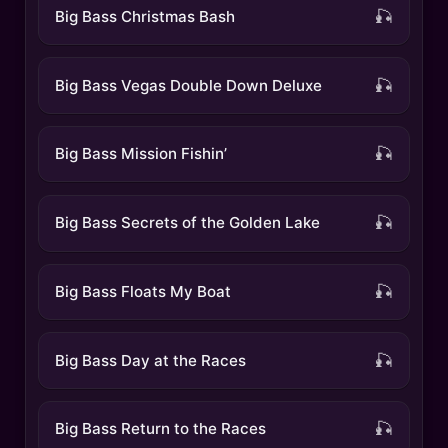
Big Bass Christmas Bash
Big Bass Vegas Double Down Deluxe
Big Bass Mission Fishin’
Big Bass Secrets of the Golden Lake
Big Bass Floats My Boat
Big Bass Day at the Races
Big Bass Return to the Races