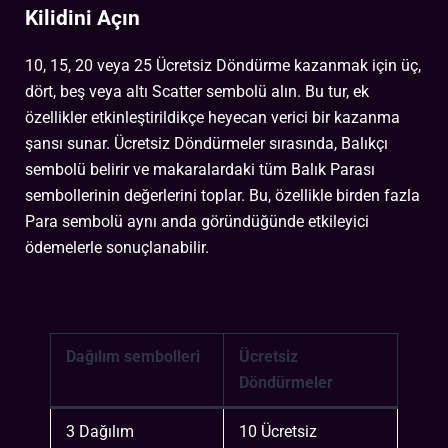
Kilidini Açın
10, 15, 20 veya 25 Ücretsiz Döndürme kazanmak için üç,
dört, beş veya altı Scatter sembolü alın. Bu tur, ek
özellikler etkinleştirildikçe heyecan verici bir kazanma
şansı sunar. Ücretsiz Döndürmeler sırasında, Balıkçı
sembolü belirir ve makaralardaki tüm Balık Parası
sembollerinin değerlerini toplar. Bu, özellikle birden fazla
Para sembolü aynı anda göründüğünde etkileyici
ödemelerle sonuçlanabilir.
Dağılım sembolleri
Ücretsiz
Döndürmeler
3 Dağılım
10 Ücretsiz