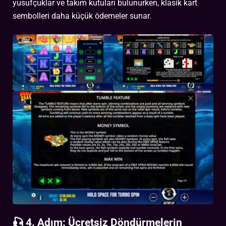
yusufçuklar ve takım kutuları bulunurken, klasik kart
sembolleri daha küçük ödemeler sunar.
🎣 4. Adım: Ücretsiz Döndürmelerin