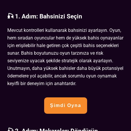
🎣 1. Adım: Bahsinizi Seçin
Mevcut kontrolleri kullanarak bahsinizi ayarlayın. Oyun,
hem sıradan oyuncular hem de yüksek bahis oynayanlar
için erişilebilir hale getiren çok çeşitli bahis seçenekleri
sunar. Bahis boyutunuzu oyun tarzınıza ve risk
seviyenize uyacak şekilde stratejik olarak ayarlayın.
Unutmayın, daha yüksek bahisler daha büyük potansiyel
ödemelere yol açabilir, ancak sorumlu oyun oynamak
keyifli bir deneyim için anahtardır.
Şimdi Oyna
🎣 2. Adım: Makaraları Döndürün