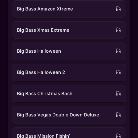
Big Bass Amazon Xtreme
Big Bass Xmas Extreme
Big Bass Halloween
Big Bass Halloween 2
Big Bass Christmas Bash
Big Bass Vegas Double Down Deluxe
Big Bass Mission Fishin’