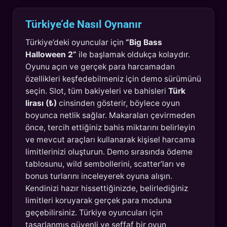
Türkiye’de Nasıl Oynanır
Türkiye’deki oyuncular için
“Big Bass
Halloween 2”
ile başlamak oldukça kolaydır.
Oyunu açın ve gerçek para harcamadan
özellikleri keşfedebilmeniz için demo sürümünü
seçin. Slot, tüm bakiyeleri ve bahisleri
Türk
lirası (₺)
cinsinden gösterir, böylece oyun
boyunca netlik sağlar. Makaraları çevirmeden
önce, tercih ettiğiniz bahis miktarını belirleyin
ve mevcut araçları kullanarak kişisel harcama
limitlerinizi oluşturun. Demo sırasında ödeme
tablosunu, wild sembollerini, scatter’ları ve
bonus turlarını inceleyerek oyuna alışın.
Kendinizi hazır hissettiğinizde, belirlediğiniz
limitleri koruyarak gerçek para moduna
geçebilirsiniz. Türkiye oyuncuları için
tasarlanmış güvenli ve şeffaf bir oyun