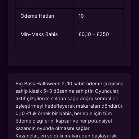
Ödeme Hatları
10
Min–Maks Bahis
£0,10 – £250
Big Bass Halloween 2, 10 sabit ödeme çizgisine
sahip klasik 5×3 düzenine sahiptir. Oyuncular,
aktif çizgilerde soldan sağa doğru sembolleri
eşleştirmeyi hedefleyerek makaraları döndürür.
0,10 £'luk örnek bir bahis, her spin için tüm
ödeme çizgilerini kapsar ve her potansiyel
kazancın oyunda olmasını sağlar.
Kazançlar, en soldaki makaradan başlayarak