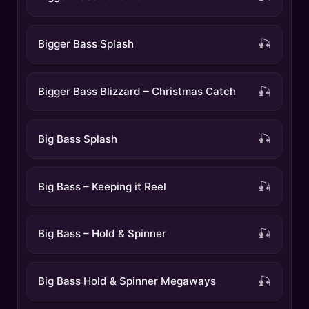
Bigger Bass Splash
Bigger Bass Blizzard – Christmas Catch
Big Bass Splash
Big Bass – Keeping it Reel
Big Bass – Hold & Spinner
Big Bass Hold & Spinner Megaways