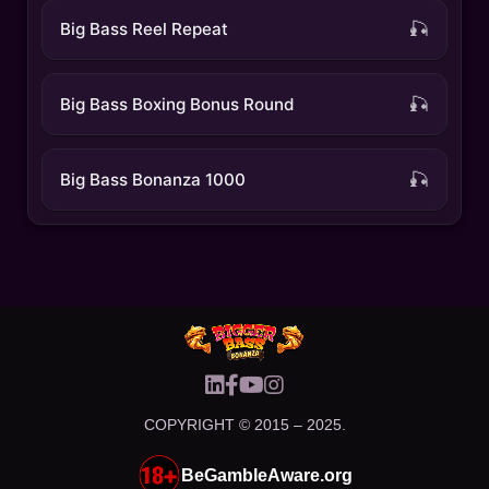
Big Bass Reel Repeat
Big Bass Boxing Bonus Round
Big Bass Bonanza 1000
COPYRIGHT © 2015 – 2025.
BeGambleAware.org