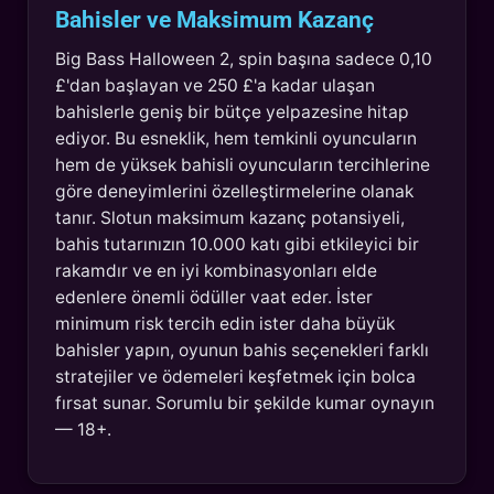
Bahisler ve Maksimum Kazanç
Big Bass Halloween 2, spin başına sadece 0,10
£'dan başlayan ve 250 £'a kadar ulaşan
bahislerle geniş bir bütçe yelpazesine hitap
ediyor. Bu esneklik, hem temkinli oyuncuların
hem de yüksek bahisli oyuncuların tercihlerine
göre deneyimlerini özelleştirmelerine olanak
tanır. Slotun maksimum kazanç potansiyeli,
bahis tutarınızın 10.000 katı gibi etkileyici bir
rakamdır ve en iyi kombinasyonları elde
edenlere önemli ödüller vaat eder. İster
minimum risk tercih edin ister daha büyük
bahisler yapın, oyunun bahis seçenekleri farklı
stratejiler ve ödemeleri keşfetmek için bolca
fırsat sunar. Sorumlu bir şekilde kumar oynayın
— 18+.