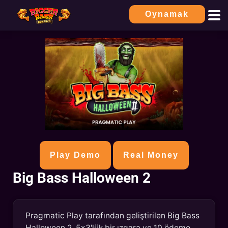
Oynamak
Play Demo
Real Money
Big Bass Halloween 2
Pragmatic Play tarafından geliştirilen Big Bass
Halloween 2, 5×3'lük bir ızgara ve 10 ödeme