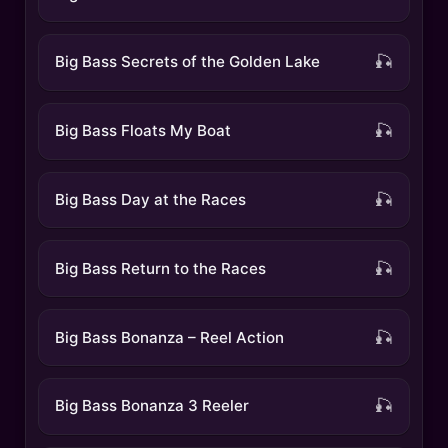
Big Bass Secrets of the Golden Lake
Big Bass Floats My Boat
Big Bass Day at the Races
Big Bass Return to the Races
Big Bass Bonanza – Reel Action
Big Bass Bonanza 3 Reeler