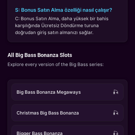
S: Bonus Satın Alma özelliği nasıl çalışır?
C: Bonus Satın Alma, daha yüksek bir bahis
karşılığında Ücretsiz Döndürme turuna
doğrudan giriş satın almanızı sağlar.
All Big Bass Bonanza Slots
Explore every version of the Big Bass series:
Big Bass Bonanza Megaways
Christmas Big Bass Bonanza
Bigger Bass Bonanza