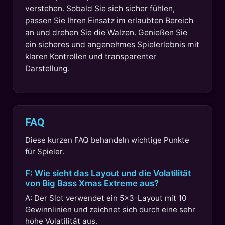
verstehen. Sobald Sie sich sicher fühlen,
passen Sie Ihren Einsatz im erlaubten Bereich
an und drehen Sie die Walzen. Genießen Sie
ein sicheres und angenehmes Spielerlebnis mit
klaren Kontrollen und transparenter
Darstellung.
FAQ
Diese kurzen FAQ behandeln wichtige Punkte
für Spieler.
F: Wie sieht das Layout und die Volatilität
von Big Bass Xmas Extreme aus?
A: Der Slot verwendet ein 5×3-Layout mit 10
Gewinnlinien und zeichnet sich durch eine sehr
hohe Volatilität aus.