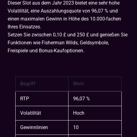
Dieser Slot aus dem Jahr 2023 bietet eine sehr hohe
Volatilität, eine Auszahlungsquote von 96,07 % und
einen maximalen Gewinn in Höhe des 10.000-fachen
Ihres Einsatzes.
Setzen Sie zwischen 0,10 £ und 250 £ und genießen Sie
Funktionen wie Fisherman Wilds, Geldsymbole,
Freispiele und Bonus-Kaufoptionen.
Begriff
Wert
RTP
96,07 %
Volatilität
Hoch
Gewinnlinien
10