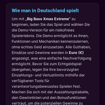
Wie man in Deutschland spielt
Um mit
„Big Bass Xmas Extreme“
zu
beginnen, laden Sie das Spiel und wählen Sie
die Demo-Version für ein risikofreies
Spielerlebnis. Die Demo ermöglicht es Ihnen,
Funktionen und Mechaniken kennenzulernen,
ohne echtes Geld einzusetzen. Alle Guthaben,
Einsätze und Gewinne werden in
Euro (€)
angezeigt, was eine einfache Nachverfolgung
ermöglicht. Bevor Sie zum Echtgeldspiel
übergehen, legen Sie Ihre bevorzugten
Einzahlungs- und Verlustlimits mithilfe der
verfügbaren Tools für
verantwortungsbewusstes Spielen fest.
Machen Sie sich mit der Auszahlungstabelle,
den Gewinnlinien und den Bonusfunktionen
vertraut, um die potenziellen Gewinne zu