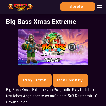
Spielen
Big Bass Xmas Extreme
Play Demo
Real Money
Big Bass Xmas Extreme von Pragmatic Play bietet ein
festliches Angelabenteuer auf einem 5×3-Raster mit 10
Gewinnlinien.