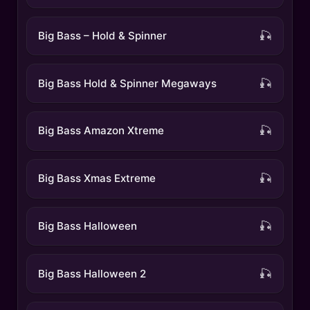
Big Bass – Hold & Spinner
Big Bass Hold & Spinner Megaways
Big Bass Amazon Xtreme
Big Bass Xmas Extreme
Big Bass Halloween
Big Bass Halloween 2