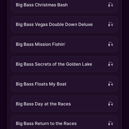
Big Bass Christmas Bash
Big Bass Vegas Double Down Deluxe
Big Bass Mission Fishin’
Big Bass Secrets of the Golden Lake
Big Bass Floats My Boat
Big Bass Day at the Races
Big Bass Return to the Races