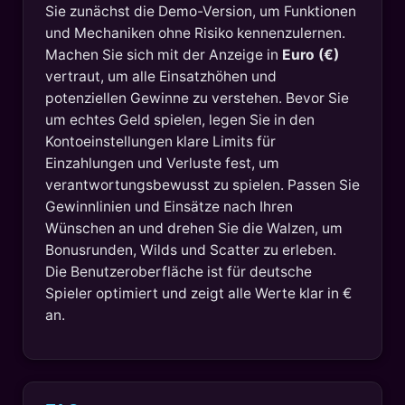
Sie zunächst die Demo-Version, um Funktionen
und Mechaniken ohne Risiko kennenzulernen.
Machen Sie sich mit der Anzeige in
Euro (€)
vertraut, um alle Einsatzhöhen und
potenziellen Gewinne zu verstehen. Bevor Sie
um echtes Geld spielen, legen Sie in den
Kontoeinstellungen klare Limits für
Einzahlungen und Verluste fest, um
verantwortungsbewusst zu spielen. Passen Sie
Gewinnlinien und Einsätze nach Ihren
Wünschen an und drehen Sie die Walzen, um
Bonusrunden, Wilds und Scatter zu erleben.
Die Benutzeroberfläche ist für deutsche
Spieler optimiert und zeigt alle Werte klar in €
an.