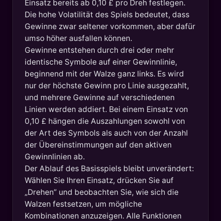
Einsatz bereits ab 0,10 £ pro Dreh festlegen.
Die hohe Volatilität des Spiels bedeutet, dass
Gewinne zwar seltener vorkommen, aber dafür
umso höher ausfallen können.
Gewinne entstehen durch drei oder mehr
identische Symbole auf einer Gewinnlinie,
beginnend mit der Walze ganz links. Es wird
nur der höchste Gewinn pro Linie ausgezahlt,
und mehrere Gewinne auf verschiedenen
Linien werden addiert. Bei einem Einsatz von
0,10 £ hängen die Auszahlungen sowohl von
der Art des Symbols als auch von der Anzahl
der Übereinstimmungen auf den aktiven
Gewinnlinien ab.
Der Ablauf des Basisspiels bleibt unverändert:
Wählen Sie Ihren Einsatz, drücken Sie auf
„Drehen” und beobachten Sie, wie sich die
Walzen festsetzen, um mögliche
Kombinationen anzuzeigen. Alle Funktionen