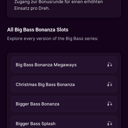
Zugang zur Bonusrunde für einen erhöhten
Einsatz pro Dreh.
All Big Bass Bonanza Slots
Explore every version of the Big Bass series:
Big Bass Bonanza Megaways
Christmas Big Bass Bonanza
Bigger Bass Bonanza
Bigger Bass Splash