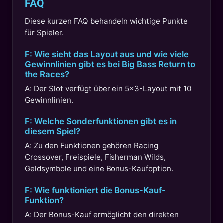
FAQ
Diese kurzen FAQ behandeln wichtige Punkte
für Spieler.
F: Wie sieht das Layout aus und wie viele
Gewinnlinien gibt es bei Big Bass Return to
the Races?
A: Der Slot verfügt über ein 5×3-Layout mit 10
Gewinnlinien.
F: Welche Sonderfunktionen gibt es in
diesem Spiel?
A: Zu den Funktionen gehören Racing
Crossover, Freispiele, Fisherman Wilds,
Geldsymbole und eine Bonus-Kaufoption.
F: Wie funktioniert die Bonus-Kauf-
Funktion?
A: Der Bonus-Kauf ermöglicht den direkten