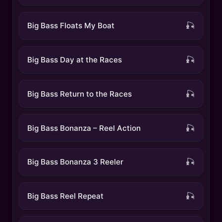
Big Bass Floats My Boat
Big Bass Day at the Races
Big Bass Return to the Races
Big Bass Bonanza – Reel Action
Big Bass Bonanza 3 Reeler
Big Bass Reel Repeat