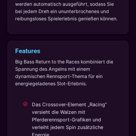
werden automatisch ausgeführt, sodass Sie
bei jedem Dreh ein ununterbrochenes und
reibungsloses Spielerlebnis genießen können.
Features
Big Bass Return to the Races kombiniert die
Spannung des Angelns mit einem
dynamischen Rennsport-Thema für ein
energiegeladenes Slot-Erlebnis.
Das Crossover-Element „Racing”
versieht die Walzen mit
Pferderennsport-Grafiken und
verleiht jedem Spin zusätzliche
Energie.