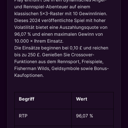
und Rennspiel-Abenteuer auf einem
klassischen 5×3-Raster mit 10 Gewinnlinien.
Dieses 2024 veröffentlichte Spiel mit hoher
Volatilität bietet eine Auszahlungsquote von
96,07 % und einen maximalen Gewinn von
10.000 × Ihrem Einsatz.
Die Einsätze beginnen bei 0,10 £ und reichen
bis zu 250 £. Genießen Sie Crossover-
Funktionen aus dem Rennsport, Freispiele,
Fisherman Wilds, Geldsymbole sowie Bonus-
Kaufoptionen.
Begriff
Wert
RTP
96,07 %