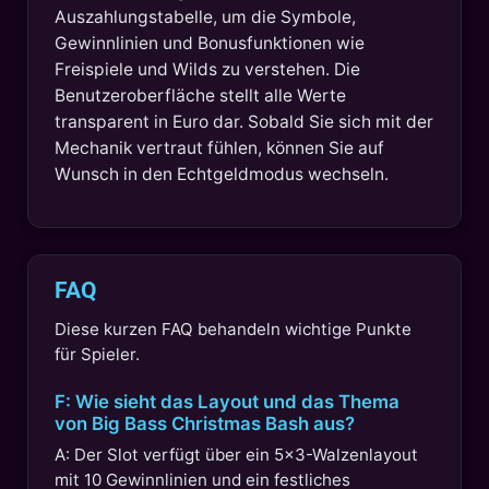
Auszahlungstabelle, um die Symbole,
Gewinnlinien und Bonusfunktionen wie
Freispiele und Wilds zu verstehen. Die
Benutzeroberfläche stellt alle Werte
transparent in Euro dar. Sobald Sie sich mit der
Mechanik vertraut fühlen, können Sie auf
Wunsch in den Echtgeldmodus wechseln.
FAQ
Diese kurzen FAQ behandeln wichtige Punkte
für Spieler.
F: Wie sieht das Layout und das Thema
von Big Bass Christmas Bash aus?
A: Der Slot verfügt über ein 5×3-Walzenlayout
mit 10 Gewinnlinien und ein festliches