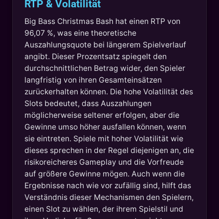
RTP & Volatilität
Big Bass Christmas Bash hat einen RTP von
96,07 %, was eine theoretische
Auszahlungsquote bei längerem Spielverlauf
angibt. Dieser Prozentsatz spiegelt den
durchschnittlichen Betrag wider, den Spieler
langfristig von ihren Gesamteinsätzen
zurückerhalten können. Die hohe Volatilität des
Slots bedeutet, dass Auszahlungen
möglicherweise seltener erfolgen, aber die
Gewinne umso höher ausfallen können, wenn
sie eintreten. Spiele mit hoher Volatilität wie
dieses sprechen in der Regel diejenigen an, die
risikoreicheres Gameplay und die Vorfreude
auf größere Gewinne mögen. Auch wenn die
Ergebnisse nach wie vor zufällig sind, hilft das
Verständnis dieser Mechanismen den Spielern,
einen Slot zu wählen, der ihrem Spielstil und