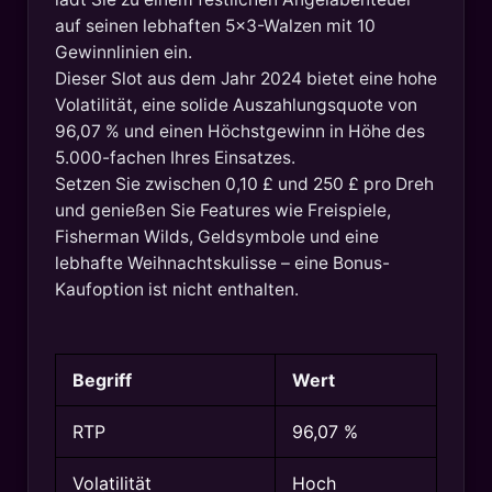
auf seinen lebhaften 5×3-Walzen mit 10
Gewinnlinien ein.
Dieser Slot aus dem Jahr 2024 bietet eine hohe
Volatilität, eine solide Auszahlungsquote von
96,07 % und einen Höchstgewinn in Höhe des
5.000-fachen Ihres Einsatzes.
Setzen Sie zwischen 0,10 £ und 250 £ pro Dreh
und genießen Sie Features wie Freispiele,
Fisherman Wilds, Geldsymbole und eine
lebhafte Weihnachtskulisse – eine Bonus-
Kaufoption ist nicht enthalten.
Begriff
Wert
RTP
96,07 %
Volatilität
Hoch