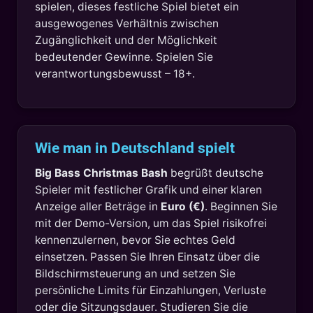
spielen, dieses festliche Spiel bietet ein
ausgewogenes Verhältnis zwischen
Zugänglichkeit und der Möglichkeit
bedeutender Gewinne. Spielen Sie
verantwortungsbewusst – 18+.
Wie man in Deutschland spielt
Big Bass Christmas Bash
begrüßt deutsche
Spieler mit festlicher Grafik und einer klaren
Anzeige aller Beträge in
Euro (€)
. Beginnen Sie
mit der Demo-Version, um das Spiel risikofrei
kennenzulernen, bevor Sie echtes Geld
einsetzen. Passen Sie Ihren Einsatz über die
Bildschirmsteuerung an und setzen Sie
persönliche Limits für Einzahlungen, Verluste
oder die Sitzungsdauer. Studieren Sie die