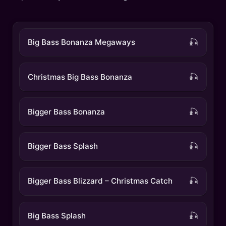
Big Bass Bonanza Megaways
Christmas Big Bass Bonanza
Bigger Bass Bonanza
Bigger Bass Splash
Bigger Bass Blizzard – Christmas Catch
Big Bass Splash