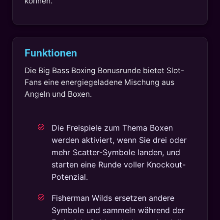
können.
Funktionen
Die Big Bass Boxing Bonusrunde bietet Slot-
Fans eine energiegeladene Mischung aus
Angeln und Boxen.
Die Freispiele zum Thema Boxen
werden aktiviert, wenn Sie drei oder
mehr Scatter-Symbole landen, und
starten eine Runde voller Knockout-
Potenzial.
Fisherman Wilds ersetzen andere
Symbole und sammeln während der