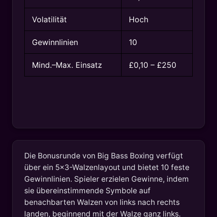
Volatilität
Hoch
Gewinnlinien
10
Mind.–Max. Einsatz
£0,10 – £250
Die Bonusrunde von Big Bass Boxing verfügt
über ein 5×3-Walzenlayout und bietet 10 feste
Gewinnlinien. Spieler erzielen Gewinne, indem
sie übereinstimmende Symbole auf
benachbarten Walzen von links nach rechts
landen, beginnend mit der Walze ganz links.