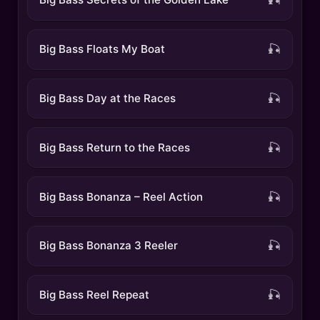
Big Bass Floats My Boat
Big Bass Day at the Races
Big Bass Return to the Races
Big Bass Bonanza – Reel Action
Big Bass Bonanza 3 Reeler
Big Bass Reel Repeat