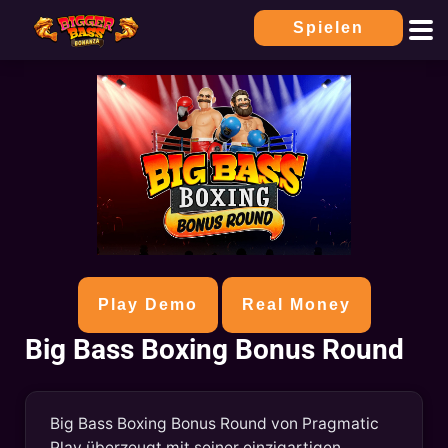
Spielen
Play Demo
Real Money
Big Bass Boxing Bonus Round
Big Bass Boxing Bonus Round von Pragmatic
Play überzeugt mit seiner einzigartigen