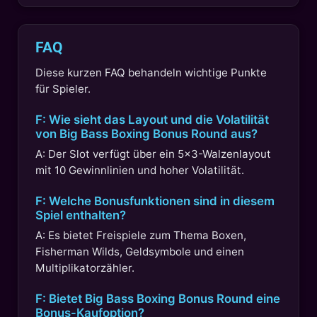
FAQ
Diese kurzen FAQ behandeln wichtige Punkte
für Spieler.
F: Wie sieht das Layout und die Volatilität
von Big Bass Boxing Bonus Round aus?
A: Der Slot verfügt über ein 5×3-Walzenlayout
mit 10 Gewinnlinien und hoher Volatilität.
F: Welche Bonusfunktionen sind in diesem
Spiel enthalten?
A: Es bietet Freispiele zum Thema Boxen,
Fisherman Wilds, Geldsymbole und einen
Multiplikatorzähler.
F: Bietet Big Bass Boxing Bonus Round eine
Bonus-Kaufoption?