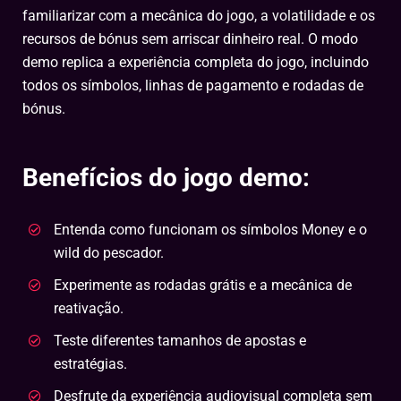
familiarizar com a mecânica do jogo, a volatilidade e os
recursos de bónus sem arriscar dinheiro real. O modo
demo replica a experiência completa do jogo, incluindo
todos os símbolos, linhas de pagamento e rodadas de
bónus.
Benefícios do jogo demo:
Entenda como funcionam os símbolos Money e o
wild do pescador.
Experimente as rodadas grátis e a mecânica de
reativação.
Teste diferentes tamanhos de apostas e
estratégias.
Desfrute da experiência audiovisual completa sem