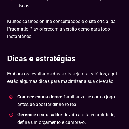
riscos.
Muitos casinos online conceituados e o site oficial da
Pragmatic Play oferecem a versão demo para jogo
instantâneo.
Dicas e estratégias
Embora os resultados das slots sejam aleatórios, aqui
estão algumas dicas para maximizar a sua diversão:
Comece com a demo:
familiarize-se com o jogo
antes de apostar dinheiro real.
Gerencie o seu saldo:
devido à alta volatilidade,
defina um orçamento e cumpra-o.