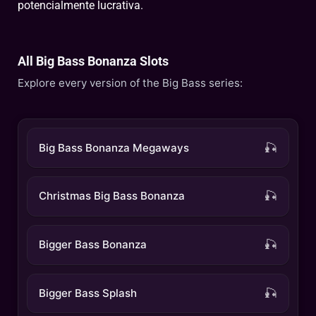
potencialmente lucrativa.
All Big Bass Bonanza Slots
Explore every version of the Big Bass series:
Big Bass Bonanza Megaways
Christmas Big Bass Bonanza
Bigger Bass Bonanza
Bigger Bass Splash