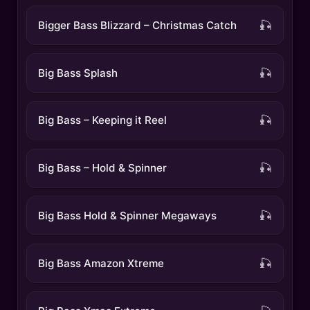
Bigger Bass Blizzard – Christmas Catch
Big Bass Splash
Big Bass – Keeping it Reel
Big Bass – Hold & Spinner
Big Bass Hold & Spinner Megaways
Big Bass Amazon Xtreme