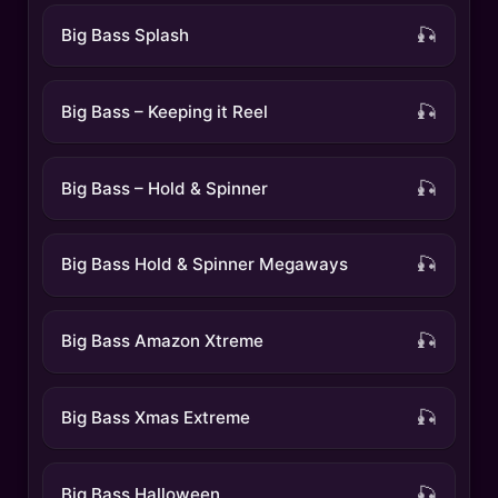
Big Bass Splash
Big Bass – Keeping it Reel
Big Bass – Hold & Spinner
Big Bass Hold & Spinner Megaways
Big Bass Amazon Xtreme
Big Bass Xmas Extreme
Big Bass Halloween