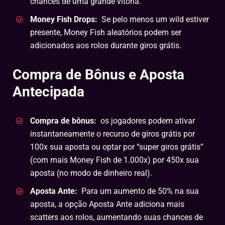
chances de uma grande vitória.
Money Fish Drops:
Se pelo menos um wild estiver
presente, Money Fish aleatórios podem ser
adicionados aos rolos durante giros grátis.
Compra de Bônus e Aposta
Antecipada
Compra de bônus:
os jogadores podem ativar
instantaneamente o recurso de giros grátis por
100x sua aposta ou optar por “super giros grátis”
(com mais Money Fish de 1.000x) por 450x sua
aposta (no modo de dinheiro real).
Aposta Ante:
Para um aumento de 50% na sua
aposta, a opção Aposta Ante adiciona mais
scatters aos rolos, aumentando suas chances de