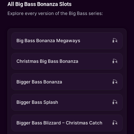
All Big Bass Bonanza Slots
Explore every version of the Big Bass series:
Big Bass Bonanza Megaways
Christmas Big Bass Bonanza
Bigger Bass Bonanza
Bigger Bass Splash
Bigger Bass Blizzard – Christmas Catch