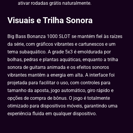
ativar rodadas grátis naturalmente.
Visuais e Trilha Sonora
Big Bass Bonanza 1000 SLOT se mantém fiel às raízes
da série, com gráficos vibrantes e cartunescos e um
tema subaquático. A grade 5x3 é emoldurada por
bolhas, pedras e plantas aquáticas, enquanto a trilha
sonora de guitarra animada e os efeitos sonoros
vibrantes mantêm a energia em alta. A interface foi
projetada para facilitar o uso, com controles para
tamanho da aposta, jogo automático, giro rápido e
opções de compra de bônus. O jogo é totalmente
otimizado para dispositivos móveis, garantindo uma
experiência fluida em qualquer dispositivo.