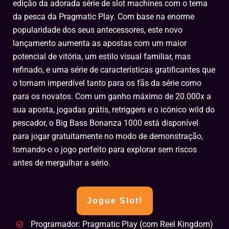
edição da adorada série de slot machines com o tema
da pesca da Pragmatic Play. Com base na enorme
popularidade dos seus antecessores, este novo
lançamento aumenta as apostas com um maior
potencial de vitória, um estilo visual familiar, mas
refinado, e uma série de características gratificantes que
o tornam imperdível tanto para os fãs da série como
para os novatos. Com um ganho máximo de 20.000x a
sua aposta, jogadas grátis, retriggers e o icónico wild do
pescador, o Big Bass Bonanza 1000 está disponível
para jogar gratuitamente no modo de demonstração,
tornando-o o jogo perfeito para explorar sem riscos
antes de mergulhar a sério.
Jogue Slot!
Programador: Pragmatic Play (com Reel Kingdom)