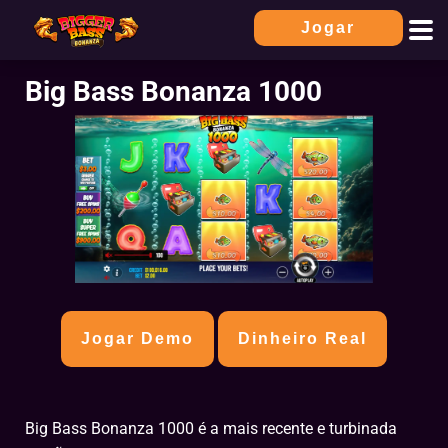
Jogar
Big Bass Bonanza 1000
Jogar Demo
Dinheiro Real
Big Bass Bonanza 1000 é a mais recente e turbinada