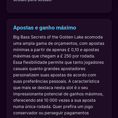
Apostas e ganho máximo
Big Bass Secrets of the Golden Lake acomoda
uma ampla gama de orçamentos, com apostas
mínimas a partir de apenas £ 0,10 e apostas
máximas que chegam a £ 250 por rodada.
Essa flexibilidade permite que tanto jogadores
casuais quanto grandes apostadores
personalizem suas apostas de acordo com
suas preferências pessoais. A característica
que mais se destaca nesta slot é o seu
impressionante potencial de ganhos máximos,
oferecendo até 10 000 vezes a sua aposta
numa única rodada. Quer prefira um jogo
conservador ou perseguir pagamentos