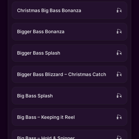
Christmas Big Bass Bonanza
Bigger Bass Bonanza
Bigger Bass Splash
Bigger Bass Blizzard – Christmas Catch
Big Bass Splash
Big Bass – Keeping it Reel
Big Bass – Hold & Spinner