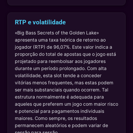
RTP e volatilidade
«Big Bass Secrets of the Golden Lake»
apresenta uma taxa teórica de retorno ao
jogador (RTP) de 96,07%. Este valor indica a
proporção do total de apostas que o jogo está
projetado para reembolsar aos jogadores
durante um período prolongado. Com alta
volatilidade, esta slot tende a conceder
vitórias menos frequentes, mas estas podem
ser mais substanciais quando ocorrem. Tal
estrutura normalmente é adequada para
aqueles que preferem um jogo com maior risco
e potencial para pagamentos individuais
maiores. Como sempre, os resultados
permanecem aleatórios e podem variar de
sessão para sessão.