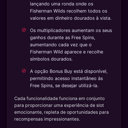
lançando uma ronda onde os
Fisherman Wilds recolhem todos os
valores em dinheiro dourados à vista.
Os multiplicadores aumentam os seus
ganhos durante as Free Spins,
aumentando cada vez que o
Fisherman Wild aparece e recolhe
símbolos dourados.
A opção Bonus Buy está disponível,
permitindo acesso instantâneo às
Free Spins, se desejar utilizá-la.
Cada funcionalidade funciona em conjunto
para proporcionar uma experiência de slot
emocionante, repleta de oportunidades para
recompensas impressionantes.