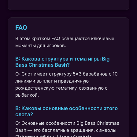
FAQ
В этом кратком FAQ освещаются ключевые
моменты для игроков.
В: Какова структура и тема игры Big
Bass Christmas Bash?
О: Слот имеет структуру 5×3 барабанов с 10
линиями выплат и праздничную
рождественскую тематику, связанную с
рыбалкой.
В: Каковы основные особенности этого
слота?
О: Основные особенности Big Bass Christmas
Bash — это бесплатные вращения, символы