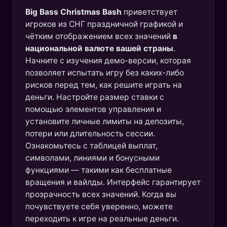
Big Bass Christmas Bash
приветствует
игроков из СНГ праздничной графикой и
чётким отображением всех значений
в
национальной валюте вашей страны
.
Начните с изучения демо-версии, которая
позволяет испытать игру без каких-либо
рисков перед тем, как решите играть на
деньги. Настройте размер ставки с
помощью элементов управления и
установите личные лимиты на депозиты,
потери или длительность сессии.
Ознакомьтесь с таблицей выплат,
символами, линиями и бонусными
функциями — такими как бесплатные
вращения и вайлды. Интерфейс гарантирует
прозрачность всех значений. Когда вы
почувствуете себя уверенно, можете
переходить к игре на реальные деньги.