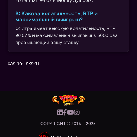
Fisherman Wilds и Money Symbols.
В: Какова волатильность, RTP и
максимальный выигрыш?
О: Игра имеет высокую волатильность, RTP
96,07% и максимальный выигрыш в 5000 раз
превышающий вашу ставку.
casino-links-ru
COPYRIGHT © 2015 – 2025.