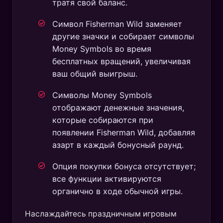
тратя свой баланс.
Символ Fisherman Wild заменяет
другие значки и собирает символы
Money Symbols во время
бесплатных вращений, увеличивая
ваш общий выигрыш.
Символы Money Symbols
отображают денежные значения,
которые собираются при
появлении Fisherman Wild, добавляя
азарт в каждый бонусный раунд.
Опция покупки бонуса отсутствует;
все функции активируются
органично в ходе обычной игры.
Наслаждайтесь праздничным игровым