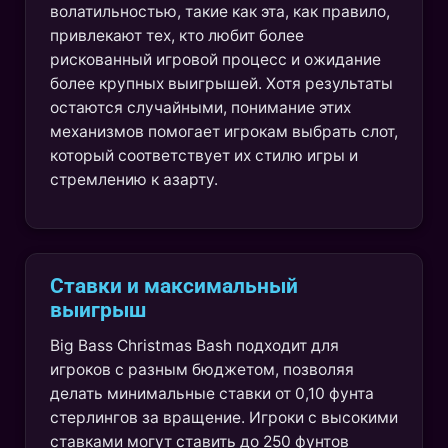
волатильностью, такие как эта, как правило,
привлекают тех, кто любит более
рискованный игровой процесс и ожидание
более крупных выигрышей. Хотя результаты
остаются случайными, понимание этих
механизмов помогает игрокам выбрать слот,
который соответствует их стилю игры и
стремлению к азарту.
Ставки и максимальный
выигрыш
Big Bass Christmas Bash подходит для
игроков с разным бюджетом, позволяя
делать минимальные ставки от 0,10 фунта
стерлингов за вращение. Игроки с высокими
ставками могут ставить до 250 фунтов