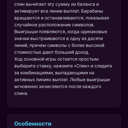
спин вычитает эту сумму из баланса и
активирует все линии выплат. Барабаны
вращаются и останавливаются, показывая
случайное расположение символов.
Выигрыши появляются, когда одинаковые
значки выстраиваются в одну из десяти
линий, причем символы с более высокой
стоимостью дают больший доход.
Ход основной игры остается простым:
выберите ставку, нажмите «Спин» и следите
за комбинациями, выпадающими на
активных линиях выплат. Любые выигрыши
мгновенно зачисляются после каждого
спина.
Особенности