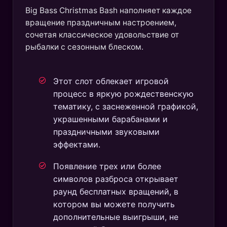
Big Bass Christmas Bash наполняет каждое
вращение праздничным настроением,
сочетая классическое удовольствие от
рыбалки с сезонным блеском.
Этот слот облекает игровой
процесс в яркую рождественскую
тематику, с заснеженной графикой,
украшенными барабанами и
праздничными звуковыми
эффектами.
Появление трех или более
символов разброса открывает
раунд бесплатных вращений, в
котором вы можете получить
дополнительные выигрыши, не