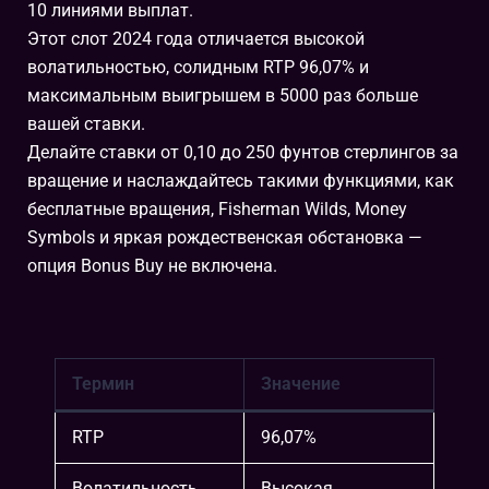
10 линиями выплат.
Этот слот 2024 года отличается высокой
волатильностью, солидным RTP 96,07% и
максимальным выигрышем в 5000 раз больше
вашей ставки.
Делайте ставки от 0,10 до 250 фунтов стерлингов за
вращение и наслаждайтесь такими функциями, как
бесплатные вращения, Fisherman Wilds, Money
Symbols и яркая рождественская обстановка —
опция Bonus Buy не включена.
Термин
Значение
RTP
96,07%
Волатильность
Высокая