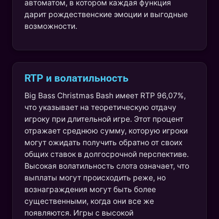
автоматом, в котором каждая функция
дарит рождественские эмоции и выгодные
возможности.
RTP и волатильность
Big Bass Christmas Bash имеет RTP 96,07%,
что указывает на теоретическую отдачу
игроку при длительной игре. Этот процент
отражает среднюю сумму, которую игроки
могут ожидать получить обратно от своих
общих ставок в долгосрочной перспективе.
Высокая волатильность слота означает, что
выплаты могут происходить реже, но
вознаграждения могут быть более
существенными, когда они все же
появляются. Игры с высокой