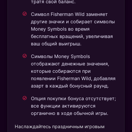
тратя свой баланс.
Символ Fisherman Wild заменяет
другие значки и собирает символы
Money Symbols во время
бесплатных вращений, увеличивая
ваш общий выигрыш.
Символы Money Symbols
отображают денежные значения,
которые собираются при
появлении Fisherman Wild, добавляя
азарт в каждый бонусный раунд.
Опция покупки бонуса отсутствует;
все функции активируются
органично в ходе обычной игры.
Наслаждайтесь праздничным игровым