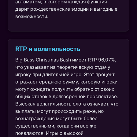
автоматом, в котором каждая функция
дарит рождественские эмоции и выгодные
возможности.
RTP и волатильность
Big Bass Christmas Bash имеет RTP 96,07%,
что указывает на теоретическую отдачу
игроку при длительной игре. Этот процент
отражает среднюю сумму, которую игроки
могут ожидать получить обратно от своих
общих ставок в долгосрочной перспективе.
Высокая волатильность слота означает, что
выплаты могут происходить реже, но
вознаграждения могут быть более
существенными, когда они все же
появляются. Игры с высокой