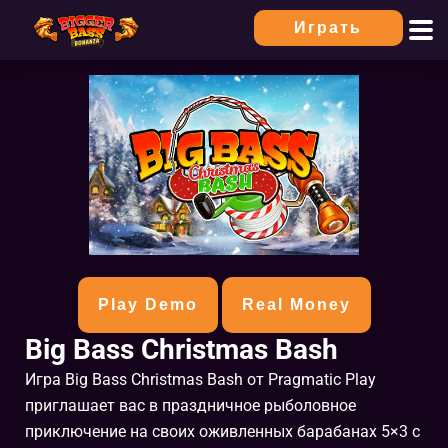
Играть
Play Demo
Real Money
Big Bass Christmas Bash
Игра Big Bass Christmas Bash от Pragmatic Play
приглашает вас в праздничное рыболовное
приключение на своих оживленных барабанах 5×3 с