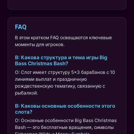
FAQ
В этом кратком FAQ освещаются ключевые
моменты для игроков.
В: Какова структура и тема игры Big
Bass Christmas Bash?
О: Слот имеет структуру 5×3 барабанов с 10
линиями выплат и праздничную
рождественскую тематику, связанную с
рыбалкой.
В: Каковы основные особенности этого
слота?
О: Основные особенности Big Bass Christmas
Bash — это бесплатные вращения, символы