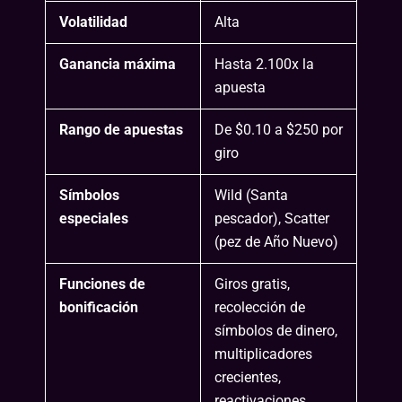
Volatilidad
Alta
Ganancia máxima
Hasta 2.100x la
apuesta
Rango de apuestas
De $0.10 a $250 por
giro
Símbolos
Wild (Santa
especiales
pescador), Scatter
(pez de Año Nuevo)
Funciones de
Giros gratis,
bonificación
recolección de
símbolos de dinero,
multiplicadores
crecientes,
reactivaciones