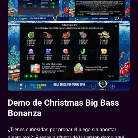
Demo de Christmas Big Bass
Bonanza
¿Tienes curiosidad por probar el juego sin apostar
dinero real? ¡Puedes disfrutar de la versión demo aquí