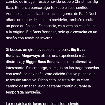
cambio de imagen festivo navideño, pero Christmas Big
Bass Bonanza parece algo forzado en ese sentido.
Aunque la idea de las truchas con gorros de Papá Noel
añade un toque de encanto navideño, también resulta
un poco artificiosa. En esencia, esta versión es idéntica
a la original Big Bass Bonanza, solo que envuelta en un
diseño con temática invernal.
Si buscas un giro novedoso en la serie,
Big Bass
Bonanza Megaways
ofrece una experiencia más
dinámica, y
Bigger Bass Bonanza
es otra alternativa
interesante. Sin embargo, si te gustan las tragamonedas
con temática navideña, esta edición festiva puede que
te resulte atractiva. Dicho esto, se trata de un claro
cambio de imagen, algo bastante común durante la
temporada navideña.
La mecánica de juego principal sigue siendo