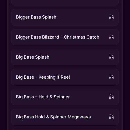
Bigger Bass Splash
Bigger Bass Blizzard – Christmas Catch
Big Bass Splash
Big Bass – Keeping it Reel
Big Bass – Hold & Spinner
Big Bass Hold & Spinner Megaways