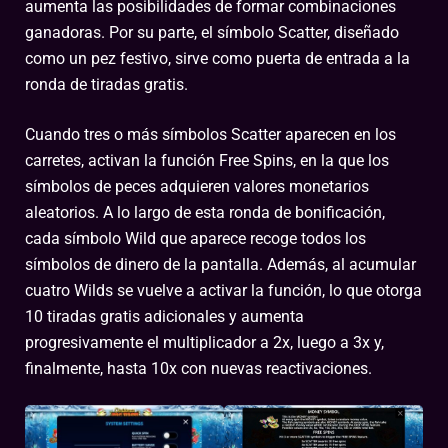
aumenta las posibilidades de formar combinaciones
ganadoras. Por su parte, el símbolo Scatter, diseñado
como un pez festivo, sirve como puerta de entrada a la
ronda de tiradas gratis.
Cuando tres o más símbolos Scatter aparecen en los
carretes, activan la función Free Spins, en la que los
símbolos de peces adquieren valores monetarios
aleatorios. A lo largo de esta ronda de bonificación,
cada símbolo Wild que aparece recoge todos los
símbolos de dinero de la pantalla. Además, al acumular
cuatro Wilds se vuelve a activar la función, lo que otorga
10 tiradas gratis adicionales y aumenta
progresivamente el multiplicador a 2x, luego a 3x y,
finalmente, hasta 10x con nuevas reactivaciones.