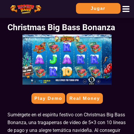
Jugar
Christmas Big Bass Bonanza
Play Demo
Real Money
Sumérgete en el espíritu festivo con Christmas Big Bass
Bonanza, una tragaperras de vídeo de 5×3 con 10 líneas
de pago y una alegre temática navideña. Al conseguir